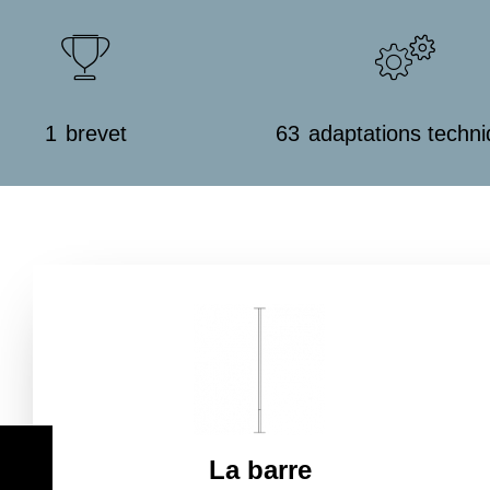
1
brevet
63
adaptations techn
La barre