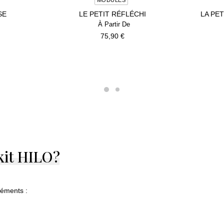
SE
LE PETIT RÉFLÉCHI
LA PE
75,90
€
kit
HILO ?
léments :